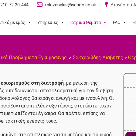
210 72 20 444
mlazanakis@yahoo.co.uk
Διονύσιου Α
τικά με εμάς
Υπηρεσίες
Ιατρικά Θέματα
FAQ
Ε
ρικά Προβλήματα Εγκυμοσύνης
Σακχαρώδης Διαβήτης
Θε
>
>
εριορισμούς στη διατροφή
, με μείωση της
ς αποδεικνύεται αποτελεσματική για τον διαβήτη
δοκρινολόγος θα εισάγει αγωγή και με ινσουλίνη. Οι
χρειάζονται επιπλέον εξετάσεις, έτσι ώστε τυχόν
τιμετωπίζονται έγκαιρα. Θα πρέπει επίσης να
ε τακτικές ενέσεις τους.
μειώνει τις επιπλοκές για τη μητέρα και το μωρό.