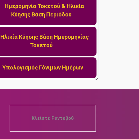
2107220444
Ημερομηνία Τοκετού & Ηλικία
Κύησης Βάση Περιόδου
mlazanakis@yahoo.co.uk
Ηλικία Κύησης Βάση Ημερομηνίας
Τοκετού
Υπολογισμός Γόνιμων Ημέρων
Κλείστε Ραντεβού