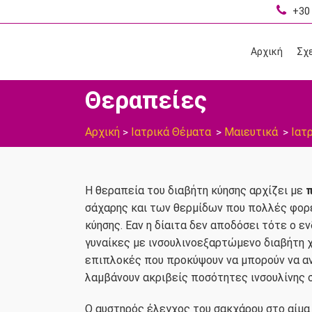
+30 
Αρχική
Σχε
Θεραπείες
Αρχική
Ιατρικά Θέματα
Μαιευτικά
Ιατ
>
>
>
Η θεραπεία του διαβήτη κύησης αρχίζει με
π
σάχαρης και των θερμίδων που πολλές φορέ
κύησης. Εαν η δίαιτα δεν αποδόσει τότε ο εν
γυναίκες με ινσουλινοεξαρτώμενο διαβήτη 
επιπλοκές που προκύψουν να μπορούν να αν
λαμβάνουν ακριβείς ποσότητες ινσουλίνης σ
Ο αυστηρός έλεγχος του σακχάρου στο αίμα 