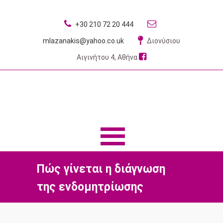
+30 210 72 20 444
mlazanakis@yahoo.co.uk
Διονύσιου
Αιγινήτου 4, Αθήνα
MENU
MENU
Πώς γίνεται η διάγνωση
της ενδομητρίωσης