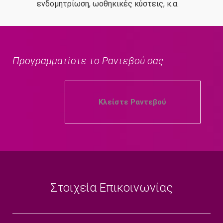
ενδομητρίωση, ωοθηκικές κύστεις, κ.α.
Προγραμματίστε το Ραντεβού σας
Κλείστε Ραντεβού
Στοιχεία Επικοινωνίας