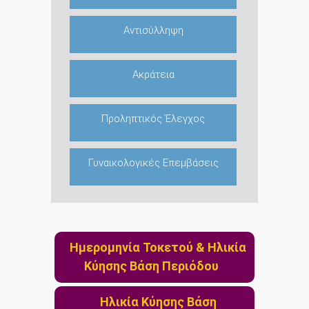
Αντισύλληψη
Ακράτεια
Προληπτικός Έλεγχος
Γυναικολογικές Επεμβάσεις
Ημερομηνία Τοκετού & Ηλικία
Κύησης Βάση Περιόδου
Ηλικία Κύησης Βάση