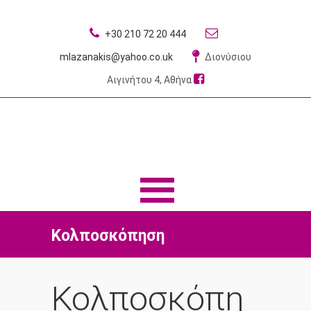
+30 210 72 20 444
mlazanakis@yahoo.co.uk
Διονύσιου
Αιγινήτου 4, Αθήνα
MENU
MENU
Κολποσκόπηση
Κολποσκόπη