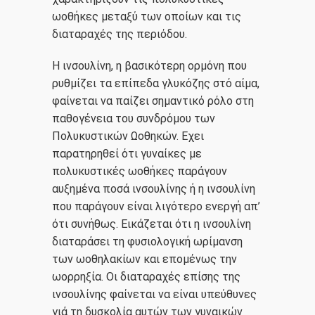
ωοθήκες μεταξύ των οποίων και τις
διαταραχές της περιόδου.
Η ινσουλίνη, η βασικότερη ορμόνη που
ρυθμίζει τα επίπεδα γλυκόζης στό αίμα,
φαίνεται να παίζει σημαντικό ρόλο στη
παθογένεια του συνδρόμου των
Πολυκυστικών Ωοθηκών. Εχει
παρατηρηθεί ότι γυναίκες με
πολυκυστικές ωοθήκες παράγουν
αυξημένα ποσά ινσουλίνης ή η ινσουλίνη
που παράγουν είναι λιγότερο ενεργή απ’
ότι συνήθως. Εικάζεται ότι η ινσουλίνη
διαταράσει τη φυσιολογική ωρίμανση
των ωοθηλακίων και επομένως την
2107220444
ωορρηξία. Οι διαταραχές επίσης της
ινσουλίνης φαίνεται να είναι υπεύθυνες
mlazanakis@yahoo.co.uk
γιά τη δυσκολία αυτών των γυναικών