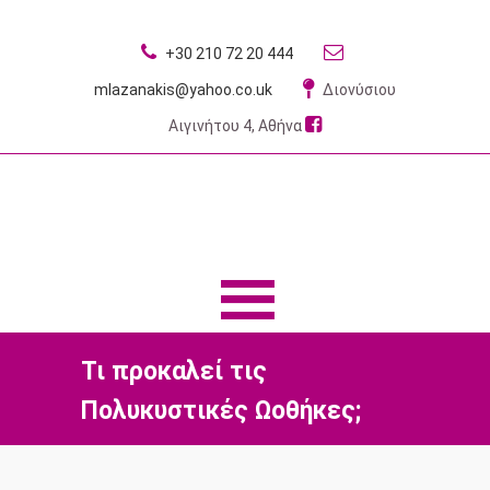
+30 210 72 20 444
mlazanakis@yahoo.co.uk
Διονύσιου
Αιγινήτου 4, Αθήνα
MENU
MENU
Τι προκαλεί τις
Πολυκυστικές Ωοθήκες;