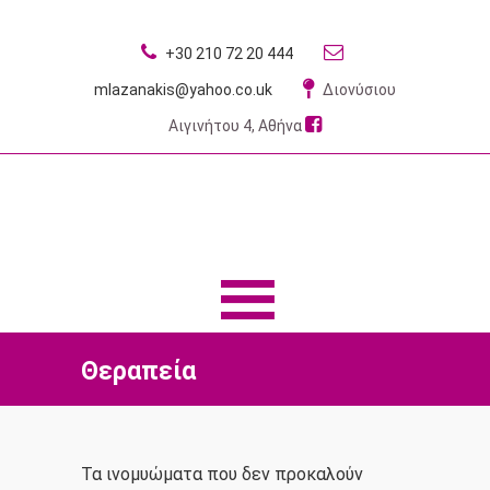
+30 210 72 20 444
mlazanakis@yahoo.co.uk
Διονύσιου
Αιγινήτου 4, Αθήνα
MENU
MENU
Θεραπεία
Τα ινομυώματα που δεν προκαλούν