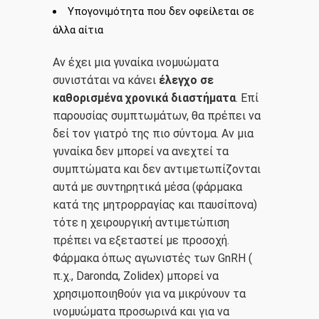
Υπογονιμότητα που δεν οφείλεται σε
άλλα αίτια
Αν έχει μια γυναίκα ινομυώματα
συνιστάται να κάνει
έλεγχο σε
καθορισμένα χρονικά διαστήματα
. Επί
παρουσίας συμπτωμάτων, θα πρέπει να
δεί τον γιατρό της πιο σύντομα. Αν μια
γυναίκα δεν μπορεί να ανεχτεί τα
2107220444
συμπτώματα και δεν αντιμετωπίζονται
αυτά με συντηρητικά μέσα (φάρμακα
mlazanakis@yahoo.co.uk
κατά της μητρορραγίας και παυσίπονα)
τότε η χειρουργική αντιμετώπιση
πρέπει να εξεταστεί με προσοχή.
Φάρμακα όπως αγωνιστές των GnRH (
π.χ., Darondα, Zolidex) μπορεί να
χρησιμοποιηθούν για να μικρύνουν τα
ινομυώματα προσωρινά και για να