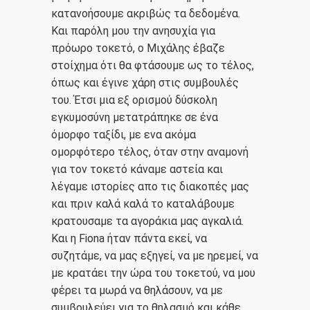
κατανοήσουμε ακριβώς τα δεδομένα.
Και παρόλη μου την ανησυχία για
πρόωρο τοκετό, ο Μιχάλης έβαζε
στοίχημα ότι θα φτάσουμε ως το τέλος,
όπως και έγινε χάρη στις συμβουλές
του. Έτσι μια εξ ορισμού δύσκολη
εγκυμοσύνη μετατράπηκε σε ένα
όμορφο ταξίδι, με ενα ακόμα
ομορφότερο τέλος, όταν στην αναμονή
για τον τοκετό κάναμε αστεία και
λέγαμε ιστορίες απο τις διακοπές μας
και πριν καλά καλά το καταλάβουμε
κρατουσαμε τα αγοράκια μας αγκαλιά.
Και η Fiona ήταν πάντα εκεί, να
συζητάμε, να μας εξηγεί, να με ηρεμεί, να
με κρατάει την ώρα του τοκετού, να μου
2107220444
φέρει τα μωρά να θηλάσουν, να με
συμβουλεύει για το θηλασμό και κάθε
mlazanakis@yahoo.co.uk