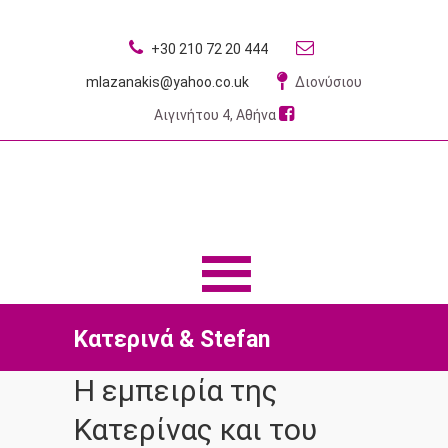
+30 210 72 20 444
mlazanakis@yahoo.co.uk
Διονύσιου
Αιγινήτου 4, Αθήνα
MENU
MENU
Κατερινά & Stefan
Η εμπειρία της
Κατερίνας και του