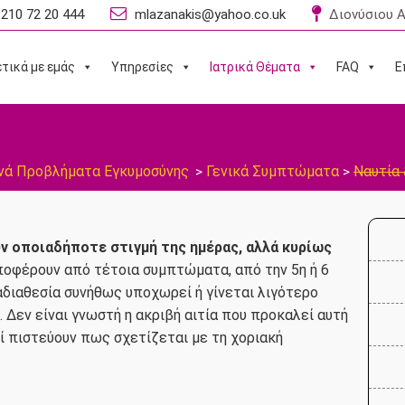
210 72 20 444
mlazanakis@yahoo.co.uk
Διονύσιου Α
τικά με εμάς
Υπηρεσίες
Ιατρικά Θέματα
FAQ
Ε
νά Προβλήματα Εγκυμοσύνης
Γενικά Συμπτώματα
Ναυτία
>
>
ν οποιαδήποτε στιγμή της ημέρας, αλλά κυρίως
ποφέρουν από τέτοια συμπτώματα, από την 5η ή 6
αδιαθεσία συνήθως υποχωρεί ή γίνεται λιγότερο
 Δεν είναι γνωστή η ακριβή αιτία που προκαλεί αυτή
οί πιστεύουν πως σχετίζεται με τη χοριακή