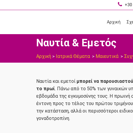
+30 
Αρχική
Σχε
Ναυτία & Εμετός
Αρχική
Ιατρικά Θέματα
Μαιευτικά
Συχ
>
>
>
Ναυτία και εμετοί
μπορεί να παρουσιαστού
το πρωί
. Πάνω από το 50% των γυναικών υ
εβδομάδα της εγκυμοσύνης τους. H πρωινή 
έντονη προς το τέλος του πρώτου τριμήνου.
την κατάσταση, αλλά οι περισσότεροι ειδικ
γοναδοτροπίνη.