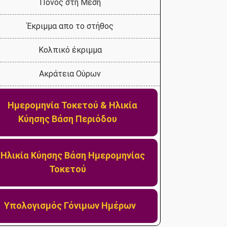
Πόνος στη Μέση
Έκριμμα απο το στήθος
2107220444
Κολπικό έκριμμα
mlazanakis@yahoo.co.uk
Ακράτεια Ούρων
Ημερομηνία Τοκετού & Ηλικία
Κύησης Βάση Περιόδου
Ηλικία Κύησης Βάση Ημερομηνίας
Τοκετού
Υπολογισμός Γόνιμων Ημέρων