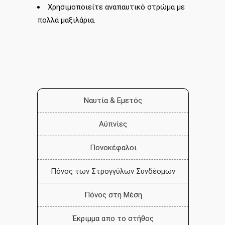
Χρησιμοποιείτε αναπαυτικό στρώμα με
πολλά μαξιλάρια.
Ναυτία & Εμετός
2107220444
Αϋπνίες
mlazanakis@yahoo.co.uk
Πονοκέφαλοι
Πόνος των Στρογγύλων Συνδέσμων
Πόνος στη Μέση
Έκριμμα απο το στήθος