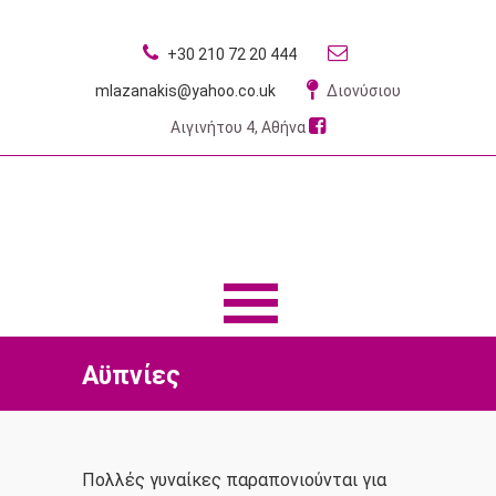
+30 210 72 20 444
mlazanakis@yahoo.co.uk
Διονύσιου
Αιγινήτου 4, Αθήνα
MENU
MENU
Αϋπνίες
​Πολλές γυναίκες παραπονιούνται για